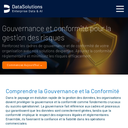
body { background-image: url('https://s3.datasolutions.com/ellipse.png'); background-position: bottom
-90vh right -50vw; background-repeat: no-repeat; background-size: cover; }
Gouvernance et conformité pour la
gestion des risques
Renforcez les cadres de gouvernance et de conformité de votre
organisation avec nos solutions d'expertise. Assurez la conformité
réglementaire et minimisez les risques efficacement.
Commencez Aujourd'hui →
Comprendre la Gouvernance et la Conformité
Dans le paysage en évolution rapide de la gestion des données, les organisations
doivent privilégier la gouvernance et la conformité comme fondements cruciaux
du succès opérationnel. La gouvernance fait référence aux cadres et processus
qui garantissent que les données sont correctement gérées, tandis que la
conformité implique le respect des exigences légales et réglementaires.
Ensemble, ils favorisent la confiance et la fiabilité dans les opérations
commerciales.