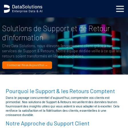
body { background-image: url('https://s3.datasolutions.com/ellipse.png'); background-position: bottom
-90vh right -50vw; background-repeat: no-repeat; background-size: cover; }
Solutions de Support et de Retour
d'Information
Chez Data Solutions, nous élevons l'engagement client grâce à nos
services de Support & Retours. Notre équipe dédiée veille à ce que les
retours soient transformés en idées exploitables.
Contactez-Nous Aujourd'hui →
Pourquoi le Support & les Retours Comptent
Dans le paysage concurrentiel d'aujourd'hui, comprendre vos clients est
primordial. Nos solutions de Support & Retours recueillent des données tout en
fournissant des insights utiles qui vous aident à vous adapter et à exceller. Cela
renforce la satisfaction et la fidélisation des clients, essentielles à une
croissance durable.
Notre Approche du Support Client