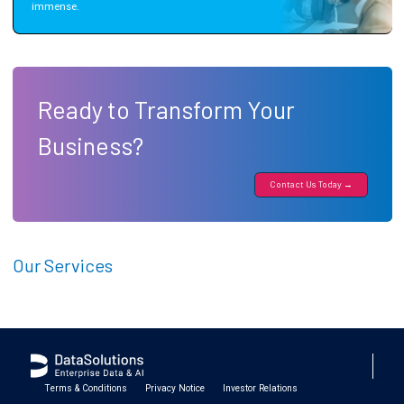
immense.
Ready to Transform Your
Business?
Contact Us Today →
Our Services
Terms & Conditions
Privacy Notice
Investor Relations