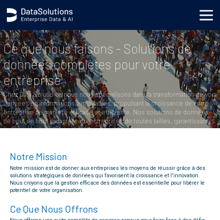
body { background-image: url('https://s3.datasolutions.com/ellipse.png'); background-position: bottom
-90vh right -50vw; background-repeat: no-repeat; background-size: cover; }
Ce que nous faisons - Solutions de
données complètes pour votre
entreprise
Chez Data Solutions, nous nous spécialisons dans la transformation de vos
données en informations exploitables, propulsant la croissance de votre
entreprise de manière efficace et efficiente. Nos solutions de données
de bout en bout s'adaptent aux entreprises de toutes tailles, garantissant
que votre organisation prospère dans un environnement axé sur les
données.
Notre Mission
Explorez Nos Services →
Notre mission est de donner aux entreprises les moyens de réussir grâce à des
solutions stratégiques de données qui favorisent la croissance et l'innovation.
Nous croyons que la gestion efficace des données est essentielle pour libérer le
potentiel de votre organisation.
Ce Que Nous Offrons